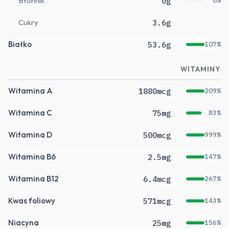
Błonnik
0g
0%
Cukry
3.6g
Białko
53.6g
107%
WITAMINY
Witamina A
1880mcg
209%
Witamina C
75mg
83%
Witamina D
500mcg
999%
Witamina B6
2.5mg
147%
Witamina B12
6.4mcg
267%
Kwas foliowy
571mcg
143%
Niacyna
25mg
156%