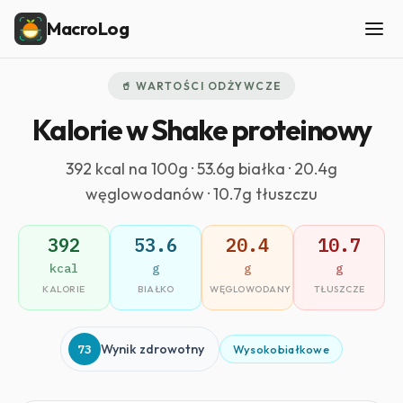
MacroLog
🥤 WARTOŚCI ODŻYWCZE
Kalorie w Shake proteinowy
392 kcal na 100g · 53.6g białka · 20.4g
węglowodanów · 10.7g tłuszczu
392
53.6
20.4
10.7
kcal
g
g
g
KALORIE
BIAŁKO
WĘGLOWODANY
TŁUSZCZE
73
Wynik zdrowotny
Wysokobiałkowe