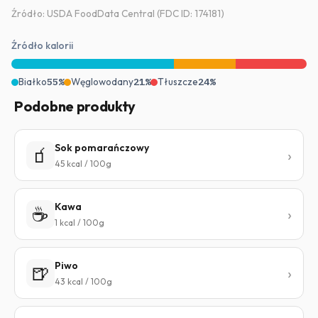
Źródło: USDA FoodData Central (FDC ID: 174181)
Źródło kalorii
Białko
55%
Węglowodany
21%
Tłuszcze
24%
Podobne produkty
Sok pomarańczowy
🧃
45 kcal / 100g
Kawa
☕
1 kcal / 100g
Piwo
🍺
43 kcal / 100g