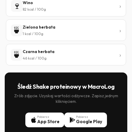
Wino
🍷
82 kcal / 100g
Zielona herbata
🍵
1 kcal / 100g
Czarna herbata
🍵
46 kcal / 100g
Śledź Shake proteinowy w MacroLog
Zrób zdjęcie. Uzyskaj wartości odżywcze. Zapisz jednym
kliknięciem.
Pobierz z
Pobierz z
App Store
Google Play