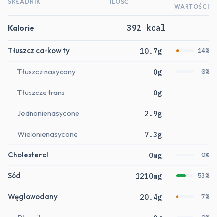
SKŁADNIK
ILOŚĆ
WARTOŚCI
Kalorie
392 kcal
Tłuszcz całkowity
10.7g
14%
Tłuszcz nasycony
0g
0%
Tłuszcze trans
0g
Jednonienasycone
2.9g
Wielonienasycone
7.3g
Cholesterol
0mg
0%
Sód
1210mg
53%
Węglowodany
20.4g
7%