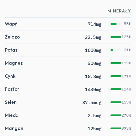
MINERAŁY
Wapń
714mg
55%
Żelazo
22.5mg
125%
Potas
1000mg
21%
Magnez
500mg
119%
Cynk
18.8mg
171%
Fosfor
1430mg
114%
Selen
87.5mcg
159%
Miedź
2.5mg
278%
Mangan
125mg
999%