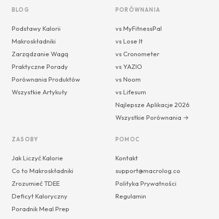
BLOG
PORÓWNANIA
Podstawy Kalorii
vs MyFitnessPal
Makroskładniki
vs Lose It
Zarządzanie Wagą
vs Cronometer
Praktyczne Porady
vs YAZIO
Porównania Produktów
vs Noom
Wszystkie Artykuły
vs Lifesum
Najlepsze Aplikacje 2026
Wszystkie Porównania →
ZASOBY
POMOC
Jak Liczyć Kalorie
Kontakt
Co to Makroskładniki
support@macrolog.co
Zrozumieć TDEE
Polityka Prywatności
Deficyt Kaloryczny
Regulamin
Poradnik Meal Prep