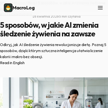
Strona główna
/
Blog
/
5 sposobów, w jakie AI zmienia śledzenie
MacroLog
żywienia na zawsze
AI I TECHNOLOGIA
·
26 kwietnia 2026
·
5 min czytania
5 sposobów, w jakie AI zmienia
śledzenie żywienia na zawsze
Odkryj, jak AI śledzenie żywienia rewolucjonizuje dietę. Poznaj 5
sposobów, dzięki którym sztuczna inteligencja ułatwia liczenie
kalorii i makro bez obsesji.
Read in English