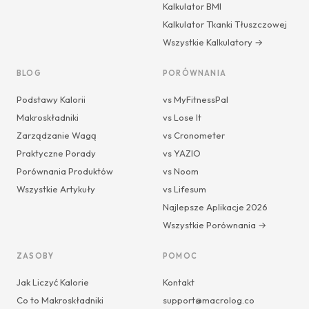
Kalkulator BMI
Kalkulator Tkanki Tłuszczowej
Wszystkie Kalkulatory →
BLOG
PORÓWNANIA
Podstawy Kalorii
vs MyFitnessPal
Makroskładniki
vs Lose It
Zarządzanie Wagą
vs Cronometer
Praktyczne Porady
vs YAZIO
Porównania Produktów
vs Noom
Wszystkie Artykuły
vs Lifesum
Najlepsze Aplikacje 2026
Wszystkie Porównania →
ZASOBY
POMOC
Jak Liczyć Kalorie
Kontakt
Co to Makroskładniki
support@macrolog.co