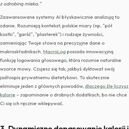
z odrobiną mleka."
Zaawansowane systemy AI błyskawicznie analizują to
zdanie. Rozumieją kontekst, polskie miary (np. "pół
kostki", "garść", "plasterek") i rodzaje żywności,
zamieniając Twoje słowa na precyzyjne dane o
makroskładnikach.
MacroLog
posiada innowacyjną
funkcję logowania głosowego, która rozumie naturalne
wzorce mowy. Czujesz się tak, jakbyś dyktował swój
jadłospis prywatnemu dietetykowi. To skutecznie
eliminuje jeden z głównych powodów,
dlaczego źle liczysz
kalorie
– zapominanie o drobnych dodatkach, bo nie chce
Ci się ich ręcznie wklepywać.
3. Dynamiczne dopasowanie kalorii i